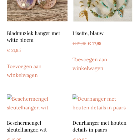
Bladmuziek hanger met
Lisette, blauw
witte bloem
Oorspronkelijke
Huidige
€
21,95
€
17,95
€
21,95
prijs
prijs
Toevoegen aan
was:
is:
Toevoegen aan
winkelwagen
€ 21,95.
€ 17,95.
winkelwagen
Beschermengel
Deurhanger met houten
sleutelhanger, wit
details in paars
€
10,95
€
19,95