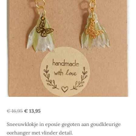
Oorspronkelijke
Huidige
€
16,95
€
13,95
prijs
prijs
Sneeuwklokje in epoxie gegoten aan goudkleurige
was:
is:
oorhanger met vlinder detail.
€ 16,95.
€ 13,95.