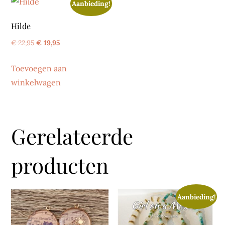
Aanbieding!
Hilde
Oorspronkelijke
Huidige
€
22,95
€
19,95
prijs
prijs
Toevoegen aan
was:
is:
winkelwagen
€ 22,95.
€ 19,95.
Gerelateerde
producten
Aanbieding!