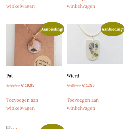
winkelwagen
winkelwagen
€ 20,95.
€ 17,95.
€ 16,95.
€ 13,95.
Aanbieding!
Aanbieding!
Pat
Wierd
Oorspronkelijke
Huidige
Oorspronkelijke
Huidige
€
22,95
€
19,95
€
20,95
€
17,95
prijs
prijs
prijs
prijs
Toevoegen aan
Toevoegen aan
was:
is:
was:
is:
winkelwagen
winkelwagen
€ 22,95.
€ 19,95.
€ 20,95.
€ 17,95.