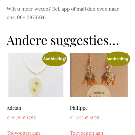
Wilt u meer weten? Bel, app of mail dan even naar
ons, 06-13878764.
Andere suggesties…
Aanbieding!
Aanbieding!
Adrian
Philippe
Oorspronkelijke
Huidige
Oorspronkelijke
Huidige
€
20,95
€
17,95
€
16,95
€
13,95
prijs
prijs
prijs
prijs
Toevoegen aan
Toevoegen aan
was:
is:
was:
is: