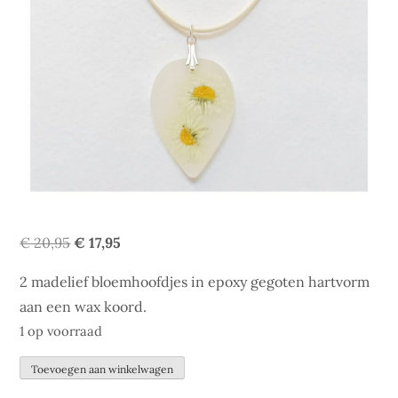
Oorspronkelijke
Huidige
€
20,95
€
17,95
prijs
prijs
2 madelief bloemhoofdjes in epoxy gegoten hartvorm
was:
is:
aan een wax koord.
€ 20,95.
€ 17,95.
1 op voorraad
Adrian
Toevoegen aan winkelwagen
aantal