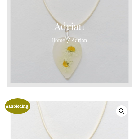
Adrian
Home
Adrian
Aanbieding!