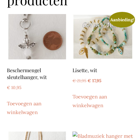
Aanbieding!
Beschermengel
Lisette, wit
sleutelhanger, wit
Oorspronkelijke
Huidige
€
21,95
€
17,95
€
10,95
prijs
prijs
Toevoegen aan
was:
is:
Toevoegen aan
winkelwagen
€ 21,95.
€ 17,95.
winkelwagen