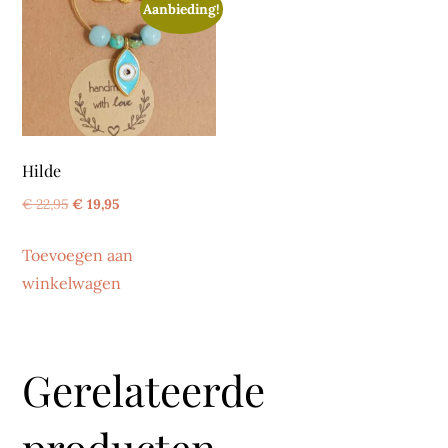
Aanbieding!
Hilde
Oorspronkelijke
Huidige
€
22,95
€
19,95
prijs
prijs
Toevoegen aan
was:
is:
winkelwagen
€ 22,95.
€ 19,95.
Gerelateerde
producten