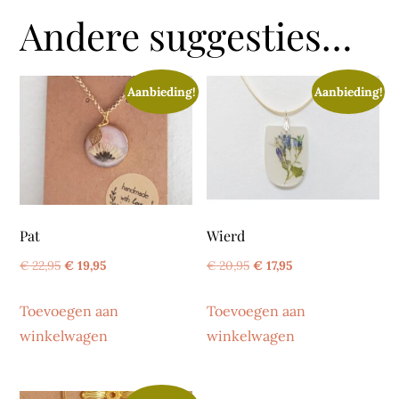
Andere suggesties…
Aanbieding!
Aanbieding!
Pat
Wierd
Oorspronkelijke
Huidige
Oorspronkelijke
Huidige
€
22,95
€
19,95
€
20,95
€
17,95
prijs
prijs
prijs
prijs
Toevoegen aan
Toevoegen aan
was:
is:
was:
is:
winkelwagen
winkelwagen
€ 22,95.
€ 19,95.
€ 20,95.
€ 17,95.