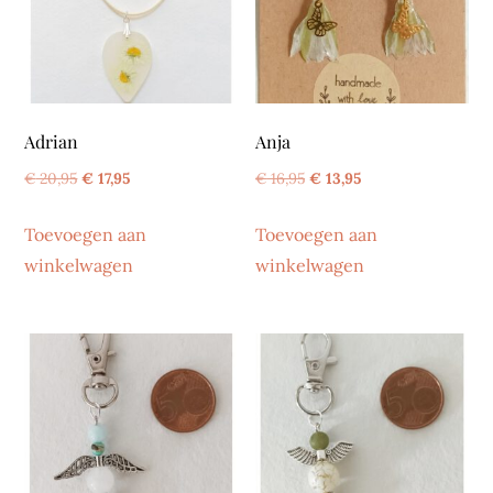
Adrian
Anja
Oorspronkelijke
Huidige
Oorspronkelijke
Huidige
€
20,95
€
17,95
€
16,95
€
13,95
prijs
prijs
prijs
prijs
Toevoegen aan
Toevoegen aan
was:
is:
was:
is:
winkelwagen
winkelwagen
€ 20,95.
€ 17,95.
€ 16,95.
€ 13,95.