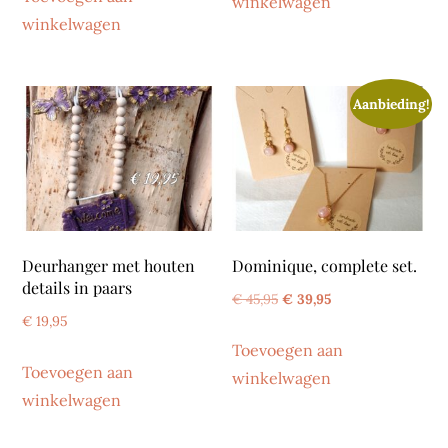
winkelwagen
€ 45,95.
€ 39,95.
winkelwagen
Aanbieding!
Deurhanger met houten
Dominique, complete set.
details in paars
Oorspronkelijke
Huidige
€
45,95
€
39,95
€
19,95
prijs
prijs
Toevoegen aan
was:
is:
Toevoegen aan
winkelwagen
€ 45,95.
€ 39,95.
winkelwagen