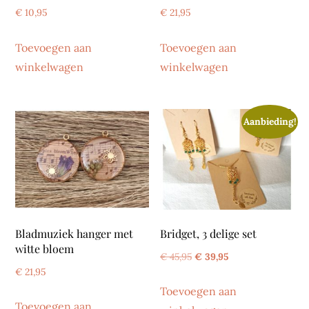
€
10,95
€
21,95
Toevoegen aan
Toevoegen aan
winkelwagen
winkelwagen
Aanbieding!
Bladmuziek hanger met
Bridget, 3 delige set
witte bloem
Oorspronkelijke
Huidige
€
45,95
€
39,95
€
21,95
prijs
prijs
Toevoegen aan
was:
is:
Toevoegen aan