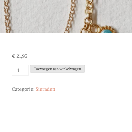
€
21,95
Dubbele
Toevoegen aan winkelwagen
halsketting,
blauw
Categorie:
Sieraden
en
wit
aantal