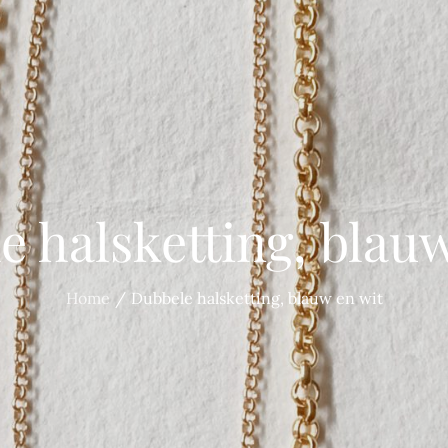
e halsketting, blauw
Home
Dubbele halsketting, blauw en wit