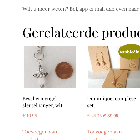
Wilt u meer weten? Bel, app of mail dan even naar
Gerelateerde produ
Aanbiedin
Beschermengel
Dominique, complete
sleutelhanger, wit
set.
Oorspronkelijke
Huidige
€
10,95
€
45,95
€
39,95
prijs
prijs
Toevoegen aan
Toevoegen aan
was:
is: