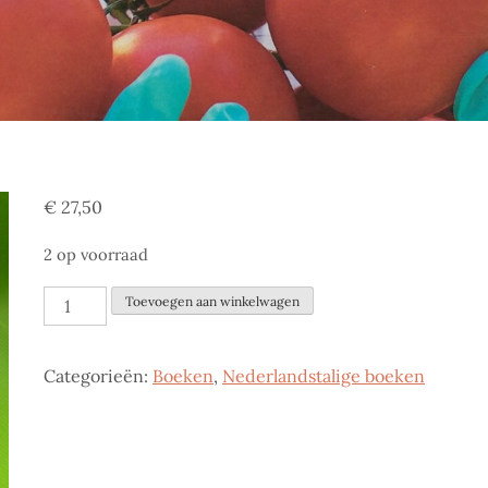
€
27,50
2 op voorraad
De
Toevoegen aan winkelwagen
wereld
volgens
Categorieën:
Boeken
,
Nederlandstalige boeken
Monsanto
aantal