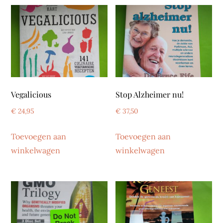
Vegalicious
Stop Alzheimer nu!
€
24,95
€
37,50
Toevoegen aan
Toevoegen aan
winkelwagen
winkelwagen