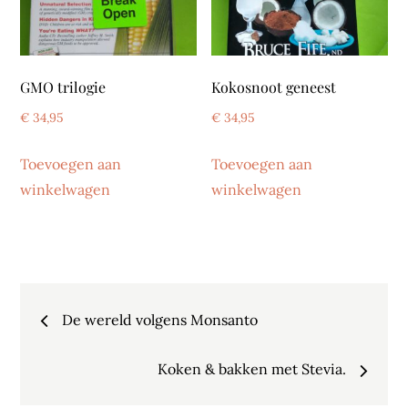
GMO trilogie
Kokosnoot geneest
€
34,95
€
34,95
Toevoegen aan
Toevoegen aan
winkelwagen
winkelwagen
Bericht
De wereld volgens Monsanto
navigatie
Koken & bakken met Stevia.