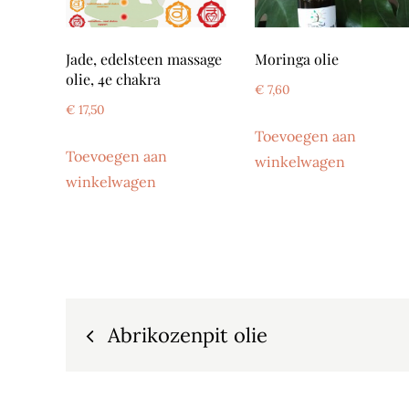
Jade, edelsteen massage
Moringa olie
olie, 4e chakra
€
7,60
€
17,50
Toevoegen aan
Toevoegen aan
winkelwagen
winkelwagen
Bericht
Abrikozenpit olie
navigatie