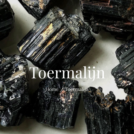
Toermalijn
Home
Toermalijn