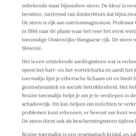
onbekende maar bijzondere steen. De kleur is vers
bevatten, variërend van donkerbruin dat bijna zwar
De steen is rijk aan natriummagnesium. Professo
in 1884 naar de plaats waar het voor het eerst wer
toenmalige Oostenrijks-Hongaarse rijk. De steen w
Slovenië.
Het is een uitstekende aardingssteen wat is verbo
opent het hart- en het wortelcharka en aardt het 
toermalijn lijnt je etherische lichaam uit en bie
gezinsdynamiek en sociale betrokkenheid. Het help
Bruine toermalijn helpt je om je te verdiepen in 
schaduwrijk. Dit kan helpen om inzichten te verkr
problemen kunt erkennen, er bewust van kunt worde
De steen dient ook als beschermingssteen tijdens 
Bruine toermalijn is een pragmatisch kristal, en za