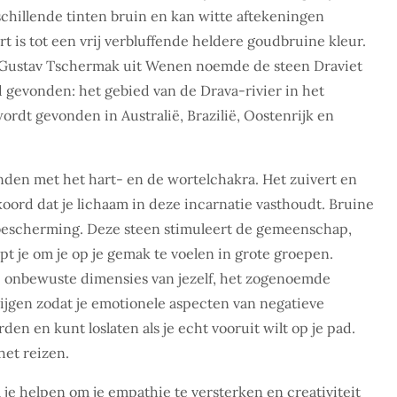
chillende tinten bruin en kan witte aftekeningen
t is tot een vrij verbluffende heldere goudbruine kleur.
r Gustav Tschermak uit Wenen noemde de steen Draviet
d gevonden: het gebied van de Drava-rivier in het
ordt gevonden in Australië, Brazilië, Oostenrijk en
nden met het hart- en de wortelchakra. Het zuivert en
koord dat je lichaam in deze incarnatie vasthoudt. Bruine
dt bescherming. Deze steen stimuleert de gemeenschap,
t je om je op je gemak te voelen in grote groepen.
de onbewuste dimensies van jezelf, het zogenoemde
ijgen zodat je emotionele aspecten van negatieve
n en kunt loslaten als je echt vooruit wilt op je pad.
het reizen.
l je helpen om je empathie te versterken en creativiteit