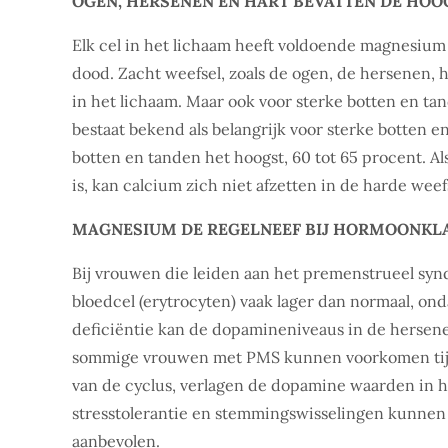
OGEN, HERSENEN EN HART BEVATTEN DE HO
Elk cel in het lichaam heeft voldoende magnesium
dood. Zacht weefsel, zoals de ogen, de hersenen, 
in het lichaam. Maar ook voor sterke botten en t
bestaat bekend als belangrijk voor sterke botten 
botten en tanden het hoogst, 60 tot 65 procent. 
is, kan calcium zich niet afzetten in de harde weefs
MAGNESIUM DE REGELNEEF BIJ HORMOONKL
Bij vrouwen die leiden aan het premenstrueel sy
bloedcel (erytrocyten) vaak lager dan normaal, 
deficiëntie kan de dopamineniveaus in de hersene
sommige vrouwen met PMS kunnen voorkomen tijdens
van de cyclus, verlagen de dopamine waarden in 
stresstolerantie en stemmingswisselingen kunne
aanbevolen.