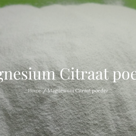
nesium Citraat po
Home
Magnesium Citraat poeder