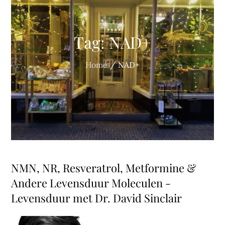
Tag:
NAD+
Home
NAD+
NMN, NR, Resveratrol, Metformine &
Andere Levensduur Moleculen -
Levensduur met Dr. David Sinclair