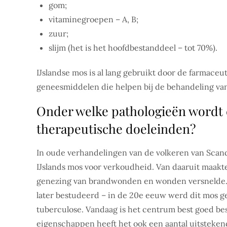
gom;
vitaminegroepen – A, B;
zuur;
slijm (het is het hoofdbestanddeel – tot 70%).
IJslandse mos is al lang gebruikt door de farmaceu
geneesmiddelen die helpen bij de behandeling van
Onder welke pathologieën wordt 
therapeutische doeleinden?
In oude verhandelingen van de volkeren van Scan
IJslands mos voor verkoudheid. Van daaruit maakt
genezing van brandwonden en wonden versnelde.
later bestudeerd – in de 20e eeuw werd dit mos g
tuberculose. Vandaag is het centrum best goed bes
eigenschappen heeft het ook een aantal uitsteke