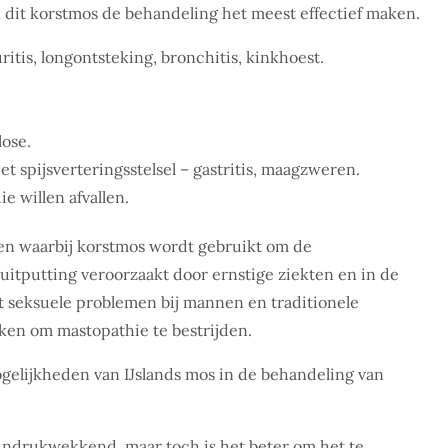
 dit korstmos de behandeling het meest effectief maken.
itis, longontsteking, bronchitis, kinkhoest.
lose.
et spijsverteringsstelsel – gastritis, maagzweren.
e willen afvallen.
en waarbij korstmos wordt gebruikt om de
itputting veroorzaakt door ernstige ziekten en in de
 seksuele problemen bij mannen en traditionele
ken om mastopathie te bestrijden.
ogelijkheden van IJslands mos in de behandeling van
 indrukwekkend, maar toch is het beter om het te