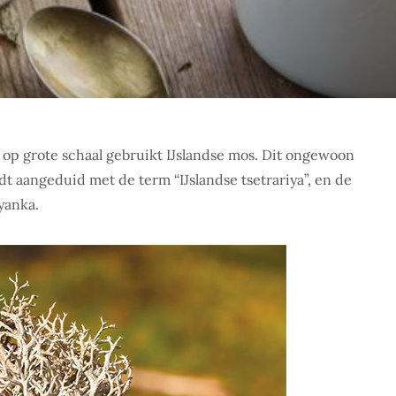
g op grote schaal gebruikt IJslandse mos. Dit ongewoon
rdt aangeduid met de term “IJslandse tsetrariya”, en de
yanka.