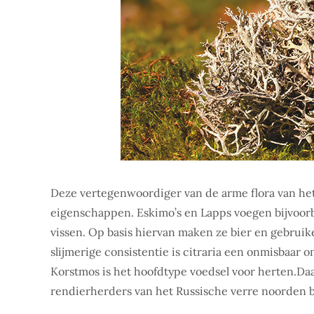
Deze vertegenwoordiger van de arme flora van he
eigenschappen. Eskimo’s en Lapps voegen bijvoorb
vissen. Op basis hiervan maken ze bier en gebruike
slijmerige consistentie is citraria een onmisbaar
Korstmos is het hoofdtype voedsel voor herten.D
rendierherders van het Russische verre noorden b